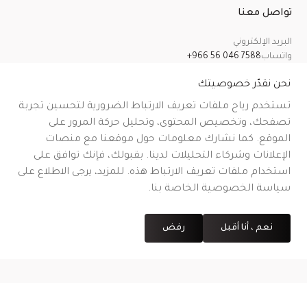
تواصل معنا
البريد الإلكتروني
واتساب
+966 56 046 7588
معلومات عنا
سياسة الخصوصية
الشروط والأحكام
سياسة الشحن
سياسة الإرجاع والاسترداد والإلغاء
نحن نقدّر خصوصيتك
تستخدم رياح ملفات تعريف الارتباط الضرورية لتحسين تجربة
تصفحك، وتخصيص المحتوى، وتحليل حركة المرور على
الموقع. كما نشارك معلومات حول موقعنا مع منصات
CR No.
| VAT No.
رقم شهادة التوثيق على منصة معروف
.
الإعلانات وشركاء التحليلات لدينا. بقبولك، فإنك توافق على
استخدام ملفات تعريف الارتباط هذه. للمزيد، يرجى الاطلاع على
سياسة الخصوصية الخاصة بنا.
نعم ، أنا أقبل
رفض