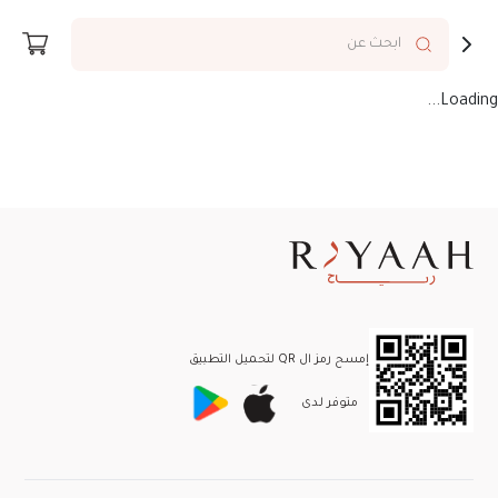
توصيل إلى
Riyadh
ابحث عن
المكياج
Loading...
إمسح رمز ال QR لتحميل التطبيق
متوفر لـدى