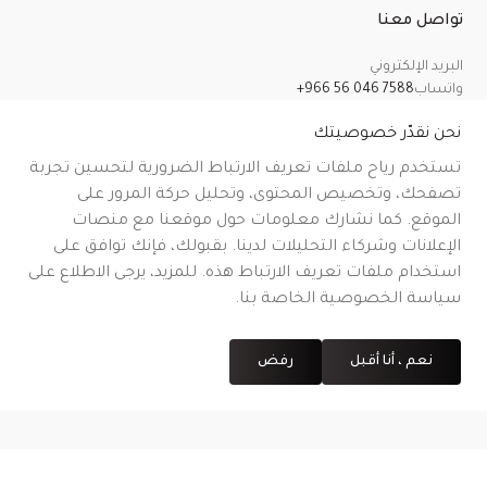
تواصل معنا
البريد الإلكتروني
واتساب
+966 56 046 7588
معلومات عنا
سياسة الخصوصية
الشروط والأحكام
سياسة الشحن
سياسة الإرجاع والاسترداد والإلغاء
نحن نقدّر خصوصيتك
تستخدم رياح ملفات تعريف الارتباط الضرورية لتحسين تجربة
تصفحك، وتخصيص المحتوى، وتحليل حركة المرور على
الموقع. كما نشارك معلومات حول موقعنا مع منصات
CR No.
| VAT No.
رقم شهادة التوثيق على منصة معروف
.
الإعلانات وشركاء التحليلات لدينا. بقبولك، فإنك توافق على
استخدام ملفات تعريف الارتباط هذه. للمزيد، يرجى الاطلاع على
سياسة الخصوصية الخاصة بنا.
نعم ، أنا أقبل
رفض