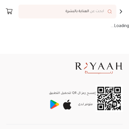
توصيل إلى
Riyadh
ابحث عن
العناية بالبشرة
Loading...
إمسح رمز ال QR لتحميل التطبيق
متوفر لـدى