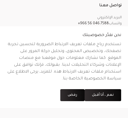
تواصل معنا
البريد الإلكتروني
واتساب
+966 56 046 7588
معلومات عنا
سياسة الخصوصية
الشروط والأحكام
سياسة الشحن
سياسة الإرجاع والاسترداد والإلغاء
نحن نقدّر خصوصيتك
تستخدم رياح ملفات تعريف الارتباط الضرورية لتحسين تجربة
تصفحك، وتخصيص المحتوى، وتحليل حركة المرور على
الموقع. كما نشارك معلومات حول موقعنا مع منصات
CR No.
| VAT No.
رقم شهادة التوثيق على منصة معروف
.
الإعلانات وشركاء التحليلات لدينا. بقبولك، فإنك توافق على
استخدام ملفات تعريف الارتباط هذه. للمزيد، يرجى الاطلاع على
سياسة الخصوصية الخاصة بنا.
نعم ، أنا أقبل
رفض