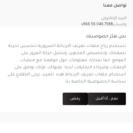
تواصل معنا
البريد الإلكتروني
واتساب
+966 56 046 7588
معلومات عنا
سياسة الخصوصية
الشروط والأحكام
سياسة الشحن
سياسة الإرجاع والاسترداد والإلغاء
نحن نقدّر خصوصيتك
تستخدم رياح ملفات تعريف الارتباط الضرورية لتحسين تجربة
تصفحك، وتخصيص المحتوى، وتحليل حركة المرور على
الموقع. كما نشارك معلومات حول موقعنا مع منصات
CR No.
| VAT No.
رقم شهادة التوثيق على منصة معروف
.
الإعلانات وشركاء التحليلات لدينا. بقبولك، فإنك توافق على
استخدام ملفات تعريف الارتباط هذه. للمزيد، يرجى الاطلاع على
سياسة الخصوصية الخاصة بنا.
نعم ، أنا أقبل
رفض