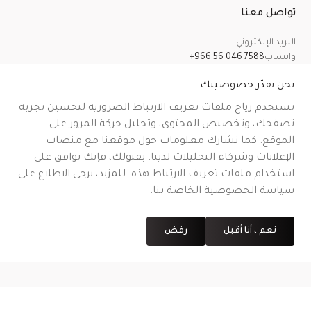
تواصل معنا
البريد الإلكتروني
واتساب
+966 56 046 7588
معلومات عنا
سياسة الخصوصية
الشروط والأحكام
سياسة الشحن
سياسة الإرجاع والاسترداد والإلغاء
نحن نقدّر خصوصيتك
تستخدم رياح ملفات تعريف الارتباط الضرورية لتحسين تجربة
تصفحك، وتخصيص المحتوى، وتحليل حركة المرور على
الموقع. كما نشارك معلومات حول موقعنا مع منصات
CR No.
| VAT No.
رقم شهادة التوثيق على منصة معروف
.
الإعلانات وشركاء التحليلات لدينا. بقبولك، فإنك توافق على
استخدام ملفات تعريف الارتباط هذه. للمزيد، يرجى الاطلاع على
سياسة الخصوصية الخاصة بنا.
نعم ، أنا أقبل
رفض