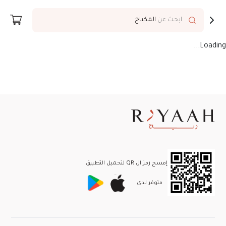
توصيل إلى
Riyadh
ابحث عن
المكياج
Loading...
إمسح رمز ال QR لتحميل التطبيق
متوفر لـدى